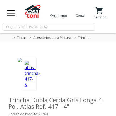
X
Conta
Orçamento
Minha Conta
Meus Favoritos
Carrinho
Departamentos
Tintas
Acessórios para Pintura
Trinchas
Tintas
Casa
e
Reforma
Limpeza
Trincha Dupla Cerda Gris Longa 4
Pol. Atlas Ref. 417 - 4"
Piscina
Código do Produto:
227605