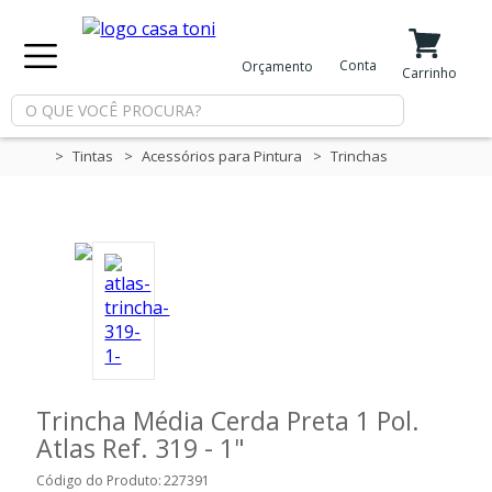
X
Conta
Orçamento
Minha Conta
Meus Favoritos
Carrinho
Departamentos
Tintas
Acessórios para Pintura
Trinchas
Tintas
Casa
e
Reforma
Limpeza
Trincha Média Cerda Preta 1 Pol.
Atlas Ref. 319 - 1"
Piscina
Código do Produto:
227391