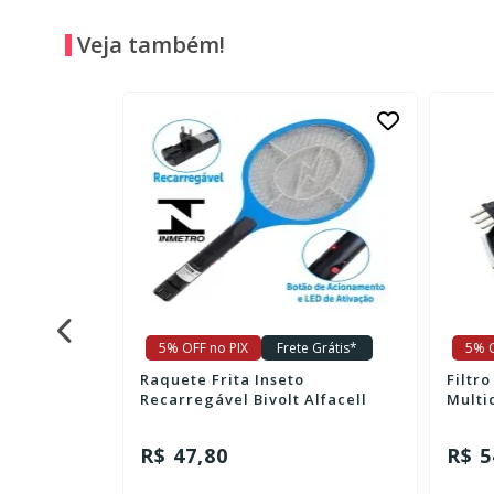
Veja também!
e Grátis*
5% OFF no PIX
Frete Grátis*
5% O
eladeira
Raquete Frita Inseto
Filtro
Recarregável Bivolt Alfacell
Multi
R$ 47,80
R$ 5