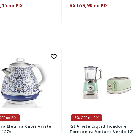
,15
R$ 659,90
no PIX
no PIX
FF no PIX
5% OFF no PIX
ra Elétrica Capri Ariete
Kit Ariete Liquidificador e
 127V
Torradeira Vintage Verde 12