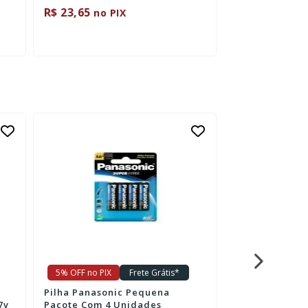
R$ 23,65
R$ 42,65
no PIX
no P
5% OFF no PIX
Frete Grátis*
5% OFF no PIX
Pilha Panasonic Pequena
Filtro de Linh
7v
Pacote Com 4 Unidades
Multicraft Pow