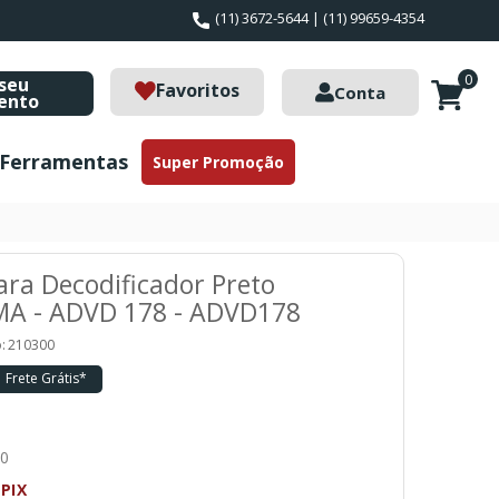
(11) 3672-5644 | (11) 99659-4354
0
seu
Favoritos
Conta
ento
Ferramentas
Super Promoção
ara Decodificador Preto
A - ADVD 178 - ADVD178
:
210300
Frete Grátis*
10
PIX