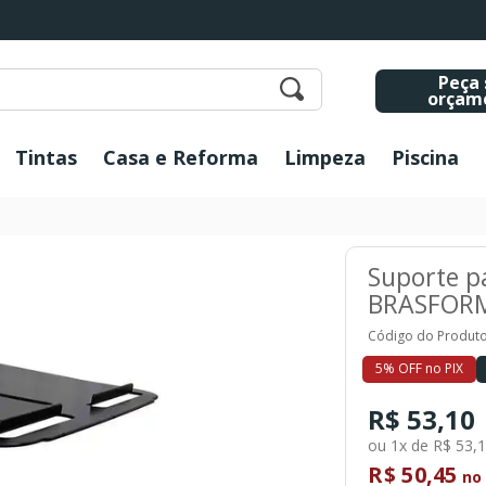
Peça 
orçam
Tintas
Casa e Reforma
Limpeza
Piscina
Suporte p
BRASFORM
Código do Produto
5% OFF no PIX
R$ 53,10
ou 1x de R$ 53,
R$ 50,45
no 