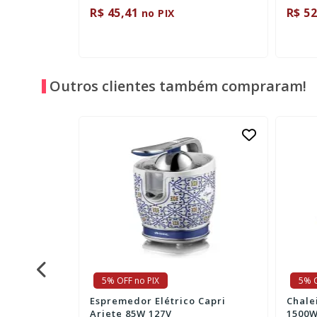
R$ 45,41
R$ 52
no PIX
Outros clientes também compraram!
5% OFF no PIX
5% O
 Ariete
Espremedor Elétrico Capri
Chalei
Ariete 85W 127V
1500W