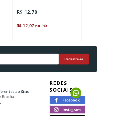
R$ 12,70
R$ 49,90
R$ 12,07
R$ 47,40
no PIX
no P
REDES
SOCIAIS
erentes ao Site:
 Brasilia
: