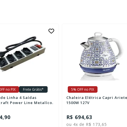
FF no PIX
Frete Grátis*
5% OFF no PIX
 de Linha 4 Saídas
Chaleira Elétrica Capri Ariet
craft Power Line Metalíco.
1500W 127V
4,90
R$ 694,63
ou 4x de R$ 173,65