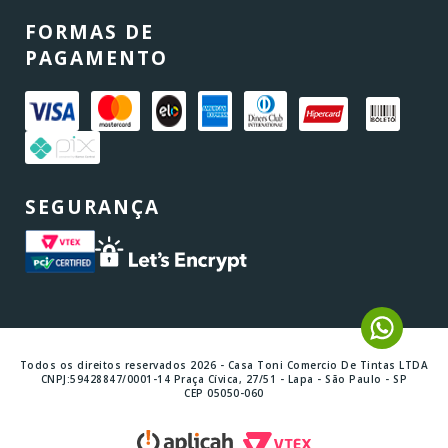
FORMAS DE
PAGAMENTO
SEGURANÇA
Todos os direitos reservados 2026 - Casa Toni Comercio De Tintas LTDA
CNPJ:59428847/0001-14 Praça Cívica, 27/51 - Lapa - São Paulo - SP
CEP 05050-060