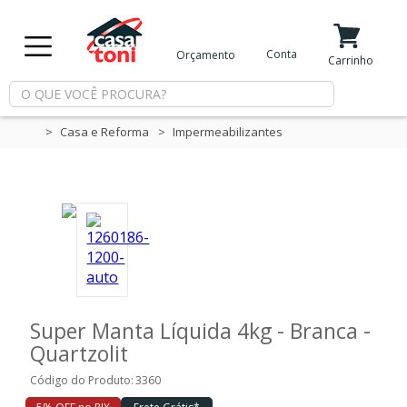
X
Conta
Orçamento
Minha Conta
Meus Favoritos
Carrinho
Departamentos
Casa e Reforma
Impermeabilizantes
Tintas
Casa
e
Reforma
Super Manta Líquida 4kg - Branca -
Limpeza
Quartzolit
Código do Produto:
3360
Piscina