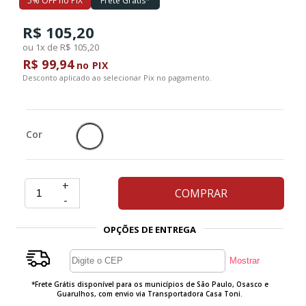
5% OFF no PIX
Frete Grátis*
R$ 105,20
Ferramentas
ou 1x de R$ 105,20
R$ 99,94
no PIX
Marcas
Desconto aplicado ao selecionar Pix no pagamento.
SUPER
PROMOÇÃO
Cor
+
COMPRAR
-
OPÇÕES DE ENTREGA
*Frete Grátis disponível para os municípios de São Paulo, Osasco e
Guarulhos, com envio via Transportadora Casa Toni.