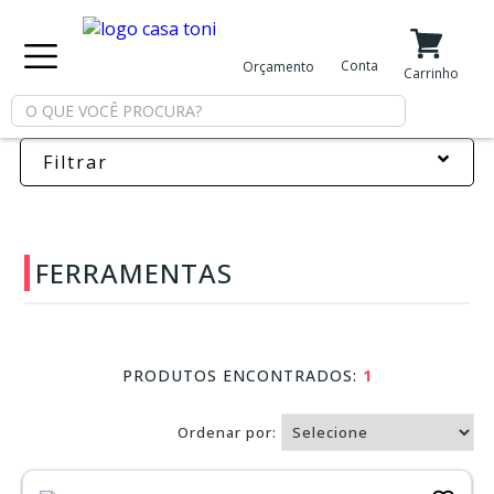
X
Conta
Orçamento
Minha Conta
Meus Favoritos
Carrinho
Departamentos
Filtrar
Tintas
FERRAMENTAS
Casa
e
Reforma
PRODUTOS ENCONTRADOS:
1
Limpeza
Ordenar por:
Piscina