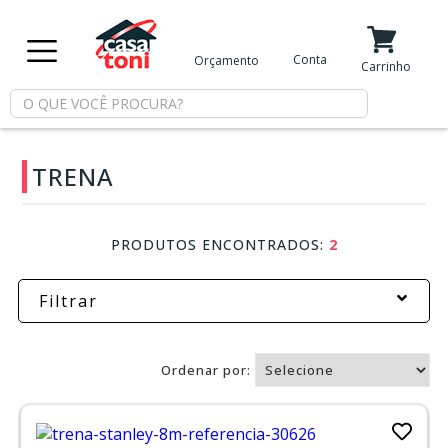
X
Conta
Orçamento
Minha Conta
Meus Favoritos
Carrinho
Departamentos
TRENA
Tintas
Casa
PRODUTOS ENCONTRADOS:
2
e
Reforma
Filtrar
Limpeza
Ordenar por:
Piscina