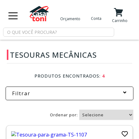
X
Conta
Orçamento
Minha Conta
Meus Favoritos
Carrinho
Departamentos
TESOURAS MECÂNICAS
Tintas
Casa
PRODUTOS ENCONTRADOS:
4
e
Reforma
Filtrar
Limpeza
Ordenar por:
Piscina