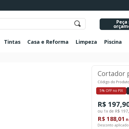
Peça 
orçam
Tintas
Casa e Reforma
Limpeza
Piscina
Cortador p
Código do Produto
5% OFF no PIX
R$ 197,9
ou 1x de R$ 197
R$ 188,01
n
Desconto aplicado