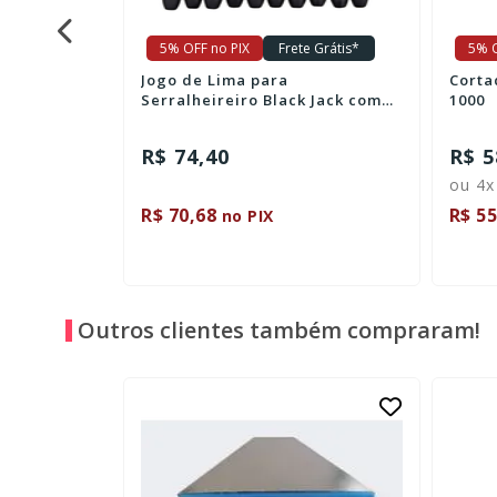
e Grátis*
5% OFF no PIX
Frete Grátis*
5% O
 Cortag HD
Jogo de Lima para
Corta
Serralheireiro Black Jack com
1000
10 Peças - K065
R$ 74,40
R$ 5
ou 4x
R$ 70,68
R$ 55
no PIX
Outros clientes também compraram!