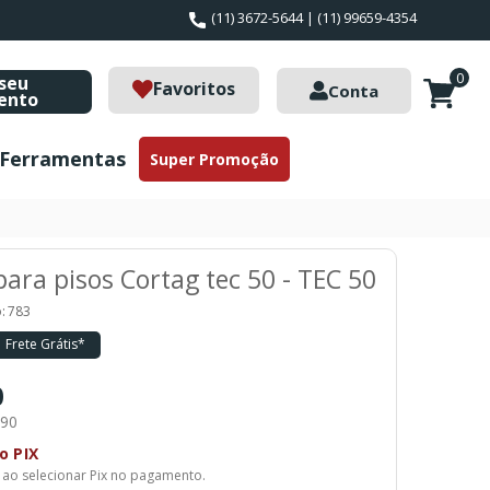
(11) 3672-5644 | (11) 99659-4354
0
seu
Favoritos
Conta
ento
Ferramentas
Super Promoção
ara pisos Cortag tec 50 - TEC 50
:
783
Frete Grátis*
0
,90
o PIX
 ao selecionar Pix no pagamento.