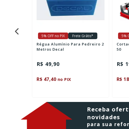
e Grátis*
5% OFF no PIX
Frete Grátis*
5% O
 Pedreiro 3
Régua Alumínio Para Pedreiro 2
Corta
Metros Decal
50
R$ 49,90
R$ 1
R$ 47,40
R$ 18
no PIX
Receba ofert
novidades
para sua ref