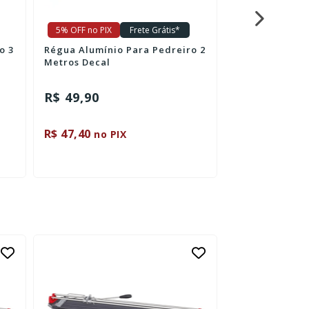
5% OFF no PIX
Frete Grátis*
5% OFF no PIX
o 3
Régua Alumínio Para Pedreiro 2
Cortador para 
Metros Decal
50
R$ 49,90
R$ 197,90
R$ 47,40
R$ 188,01
no PIX
no 