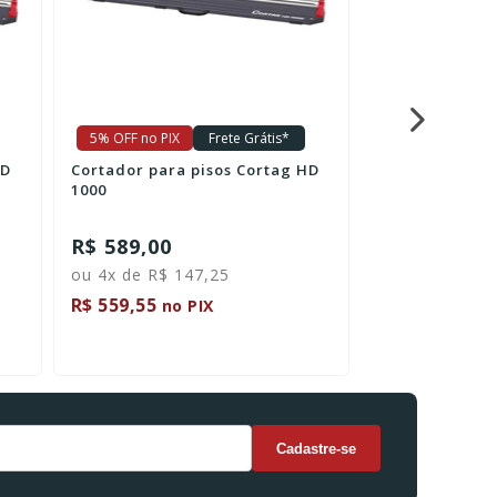
5% OFF no PIX
Frete Grátis*
5% OFF no PIX
HD
Cortador para pisos Cortag HD
Jogo de Lima 
1000
Serralheireiro
10 Peças - K06
R$ 589,00
R$ 74,40
ou 4x de R$ 147,25
R$ 559,55
R$ 70,68
no PIX
no P