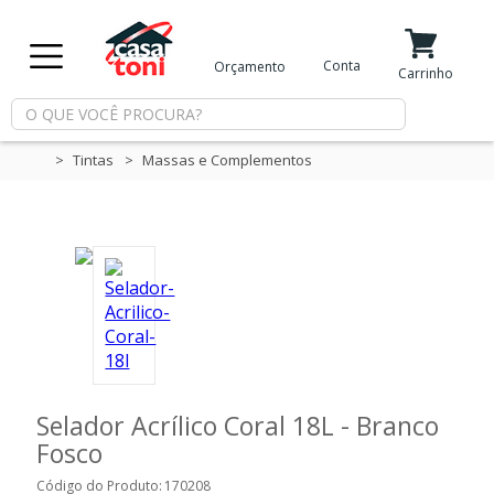
X
Conta
Orçamento
Minha Conta
Meus Favoritos
Carrinho
Departamentos
Tintas
Massas e Complementos
Tintas
Casa
e
Reforma
Limpeza
Selador Acrílico Coral 18L - Branco
Fosco
Piscina
Código do Produto:
170208