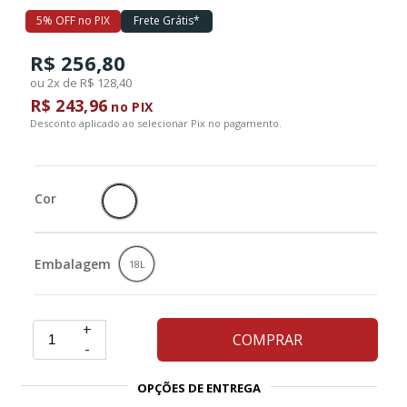
5% OFF no PIX
Frete Grátis*
Ferramentas
R$ 256,80
ou 2x de R$ 128,40
Marcas
R$ 243,96
no PIX
Desconto aplicado ao selecionar Pix no pagamento.
SUPER
PROMOÇÃO
Cor
Embalagem
18L
+
COMPRAR
-
OPÇÕES DE ENTREGA