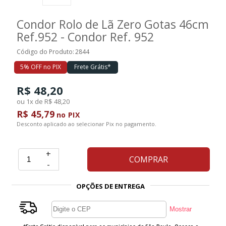
Condor Rolo de Lã Zero Gotas 46cm
Ferramentas
Ref.952 - Condor Ref. 952
Código do Produto:
2844
Marcas
5% OFF no PIX
Frete Grátis*
R$ 48,20
SUPER
PROMOÇÃO
ou 1x de R$ 48,20
R$ 45,79
no PIX
Desconto aplicado ao selecionar Pix no pagamento.
+
COMPRAR
-
OPÇÕES DE ENTREGA