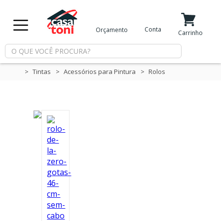
X
Conta
Orçamento
Minha Conta
Meus Favoritos
Carrinho
Departamentos
Tintas
Acessórios para Pintura
Rolos
Tintas
Casa
e
Reforma
Limpeza
Piscina