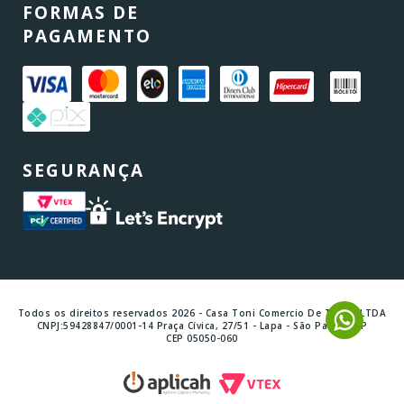
FORMAS DE
PAGAMENTO
SEGURANÇA
Todos os direitos reservados 2026 - Casa Toni Comercio De Tintas LTDA
CNPJ:59428847/0001-14 Praça Cívica, 27/51 - Lapa - São Paulo - SP
CEP 05050-060