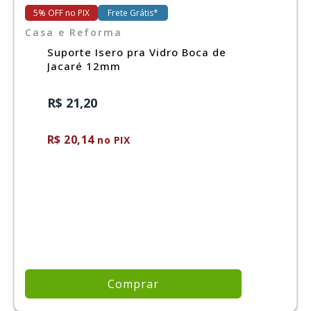
5% OFF no PIX
Frete Grátis*
Casa e Reforma
Ferramentas
Suporte Isero pra Vidro Boca de
Jacaré 12mm
Marcas
R$ 21,20
SUPER
PROMOÇÃO
R$ 20,14
no PIX
Comprar