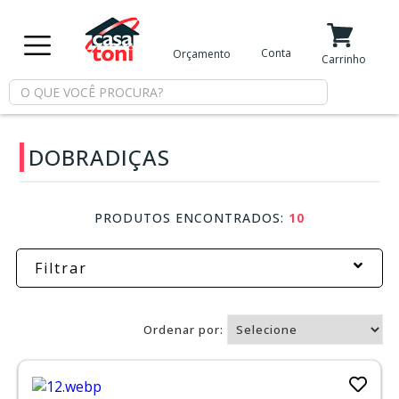
X
Conta
Orçamento
Minha Conta
Meus Favoritos
Carrinho
Departamentos
DOBRADIÇAS
Tintas
Casa
PRODUTOS ENCONTRADOS:
10
e
Reforma
Filtrar
Limpeza
Ordenar por:
Piscina