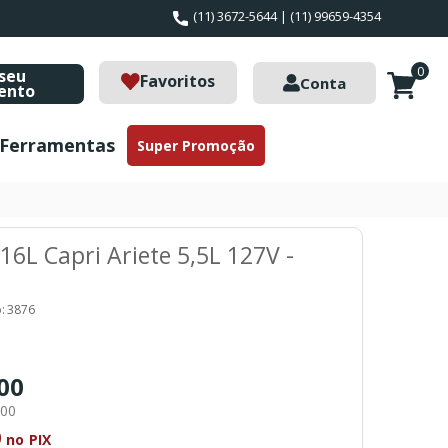
(11) 3672-5644 | (11) 99659-4354
0
seu
Favoritos
Conta
ento
Ferramentas
Super Promoção
16L Capri Ariete 5,5L 127V -
a
:
3876
,00
,00
0
no PIX