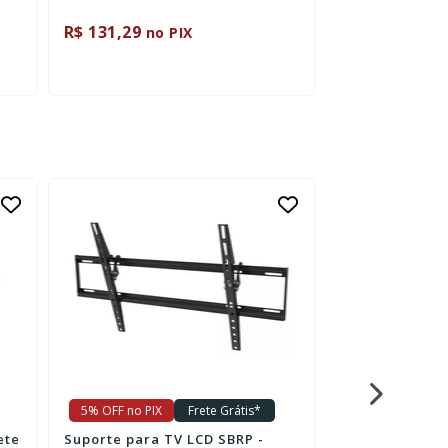
ou 3x de R$ 1
R$ 131,29
R$ 331,55
no PIX
no 
5% OFF no PIX
Frete Grátis*
5% OFF no PIX
ete
Suporte para TV LCD SBRP -
Duracell Pilha