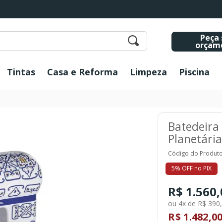
Peça 
orçam
Tintas
Casa e Reforma
Limpeza
Piscina
Batedeira 
Planetári
Código do Produto
5% OFF no PIX
R$ 1.560
ou 4x de R$ 390
R$ 1.482,0