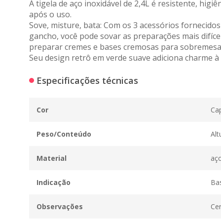
A tigela de aço inoxidável de 2,4L é resistente, higi
após o uso.
Sove, misture, bata:
Com os
3 acessórios fornecido
gancho, você pode sovar as preparações mais difíce
preparar cremes e bases cremosas para sobremesas
Seu design retrô em verde suave adiciona charme à 
Especificações técnicas
Cor
Cap
Peso/Conteúdo
Alt
Material
aço
Indicação
Bas
Observações
Ce