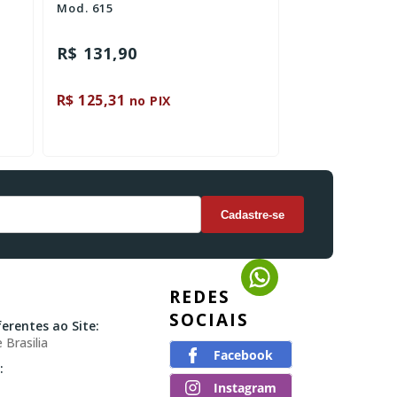
Mod. 615
várias quanti
R$ 131,90
R$ 24,90
R$ 125,31
R$ 23,65
no PIX
no P
REDES
SOCIAIS
erentes ao Site:
 Brasilia
: