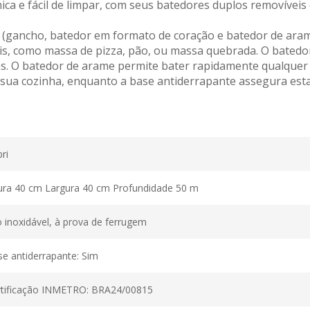
ênica e fácil de limpar, com seus batedores duplos removíveis
s (gancho, batedor em formato de coração e batedor de ara
is, como massa de pizza, pão, ou massa quebrada. O batedor
. O batedor de arame permite bater rapidamente qualquer 
sua cozinha, enquanto a base antiderrapante assegura esta
ri
ura 40 cm Largura 40 cm Profundidade 50 m
 inoxidável, à prova de ferrugem
e antiderrapante: Sim
rtificação INMETRO: BRA24/00815