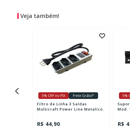
Veja também!
e Grátis*
5% OFF no PIX
Frete Grátis*
5% O
Alto
Filtro de Linha 3 Saídas
Supor
Multicraft Power Line Metalíco.
Mod. 
R$ 44,90
R$ 4