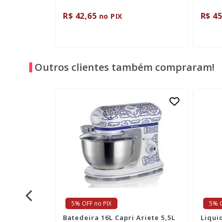
R$ 42,65
R$ 45
no PIX
Outros clientes também compraram!
5% OFF no PIX
5% O
 Capri
Batedeira 16L Capri Ariete 5,5L
Liqui