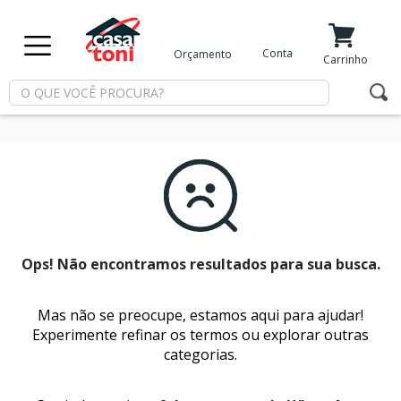
X
Conta
Orçamento
Minha Conta
Meus Favoritos
Carrinho
Departamentos
Tintas
Casa
e
Reforma
Ops! Não encontramos resultados para sua busca.
Mas não se preocupe, estamos aqui para ajudar!
Limpeza
Experimente refinar os termos ou explorar outras
categorias.
Piscina