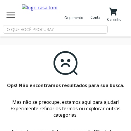
X
Conta
Orçamento
Minha Conta
Meus Favoritos
Carrinho
Departamentos
Tintas
Casa
e
Reforma
Ops! Não encontramos resultados para sua busca.
Mas não se preocupe, estamos aqui para ajudar!
Limpeza
Experimente refinar os termos ou explorar outras
categorias.
Piscina